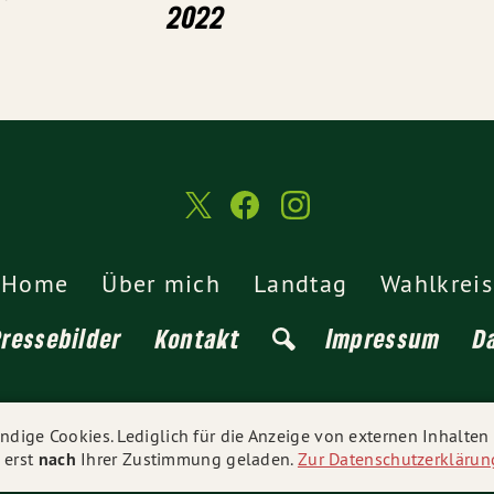
2022
Home
Über mich
Landtag
Wahlkreis
Pressebilder
Kontakt
Impressum
D
© 2026
Daniel Lede Abal MdL
- Alle Rechte vorbehalten.
dige Cookies. Lediglich für die Anzeige von externen Inhalte
 erst
nach
Ihrer Zustimmung geladen.
Zur Datenschutzerklärun