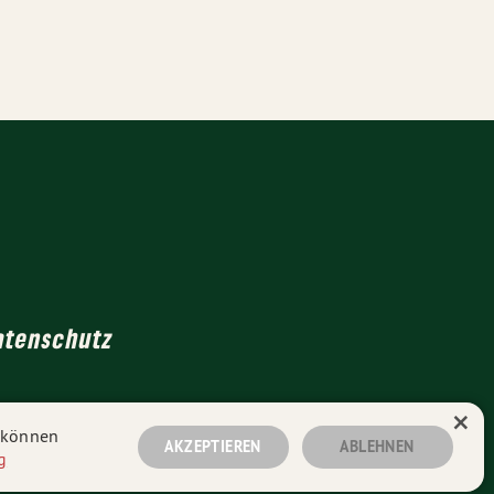
atenschutz
×
n können
AKZEPTIEREN
ABLEHNEN
g