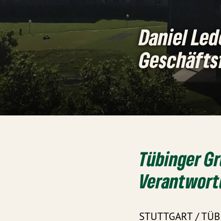
Daniel Led
Geschäfts
Tübinger G
Verantwortu
STUTTGART / TÜBI