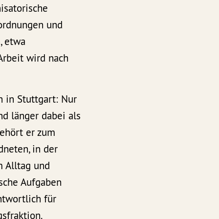
isatorische
sordnungen und
, etwa
Arbeit wird nach
 in Stuttgart: Nur
nd länger dabei als
gehört er zum
neten, in der
m Alltag und
ische Aufgaben
twortlich für
sfraktion.