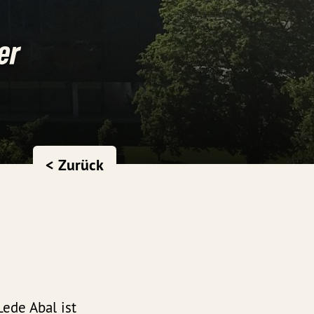
er
< Zurück
ede Abal ist