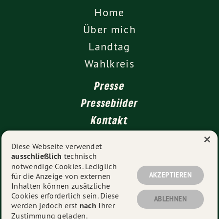
Home
Über mich
Landtag
Wahlkreis
Presse
Pressebilder
Kontakt
×
Diese Webseite verwendet
ausschließlich
technisch
Impressum
notwendige Cookies. Lediglich
Datenschutz
AKZEPTIEREN
für die Anzeige von externen
Inhalten können zusätzliche
Cookies erforderlich sein. Diese
ABLEHNEN
werden jedoch erst
nach
Ihrer
© 2026
Daniel Lede Abal MdL
- Alle Rechte vorbehalten.
Zustimmung geladen.