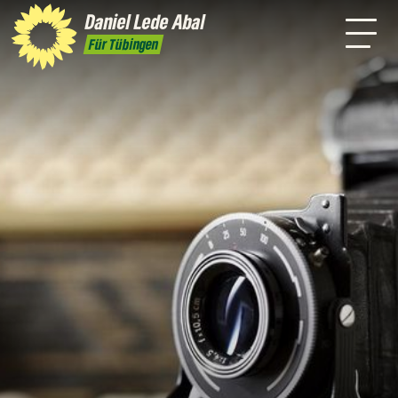
mich
Daniel
Lede Abal
Presse
Pressebilder
Kontakt
Für Tübingen