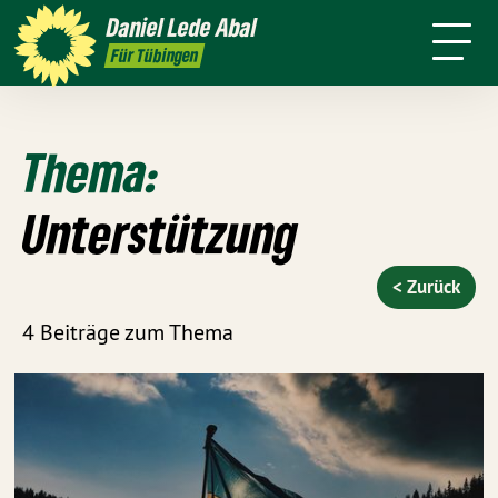
mich
Daniel
Lede Abal
Presse
Pressebilder
Kontakt
Für Tübingen
Thema:
Unterstützung
< Zurück
4 Beiträge zum Thema