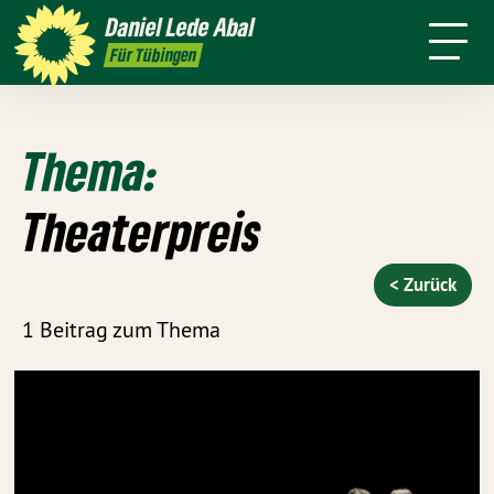
mich
Daniel
Lede Abal
Presse
Pressebilder
Kontakt
Für Tübingen
Thema:
Theaterpreis
< Zurück
1 Beitrag zum Thema