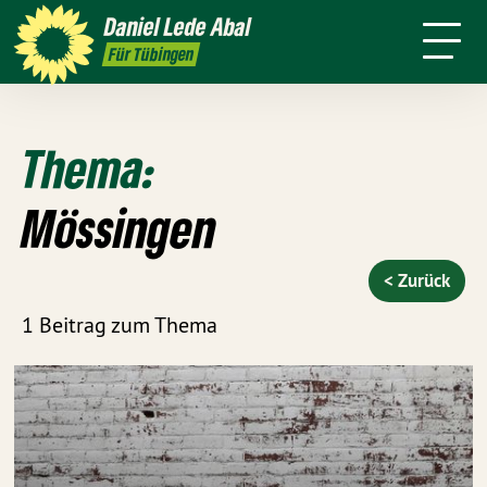
mich
Daniel
Lede Abal
Presse
Pressebilder
Kontakt
Für Tübingen
Thema:
Mössingen
< Zurück
1 Beitrag zum Thema