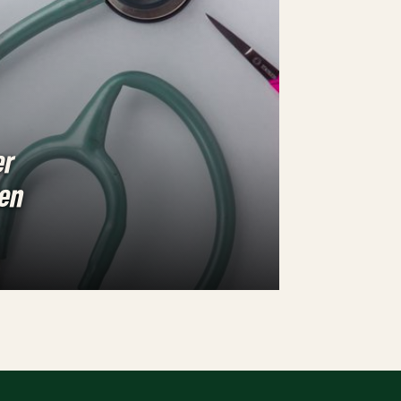
er
sen