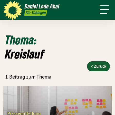
mich
Daniel
Lede Abal
Presse
Pressebilder
Kontakt
Für Tübingen
Thema:
Kreislauf
< Zurück
1 Beitrag zum Thema
Pressemitteilung