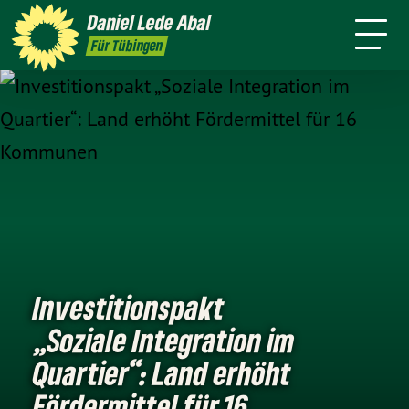
mich
Daniel
Lede Abal
Presse
Pressebilder
Kontakt
Für Tübingen
Investitionspakt
„Soziale Integration im
Quartier“: Land erhöht
Fördermittel für 16