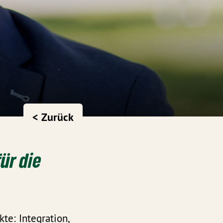
< Zurück
ür die
te: Integration,