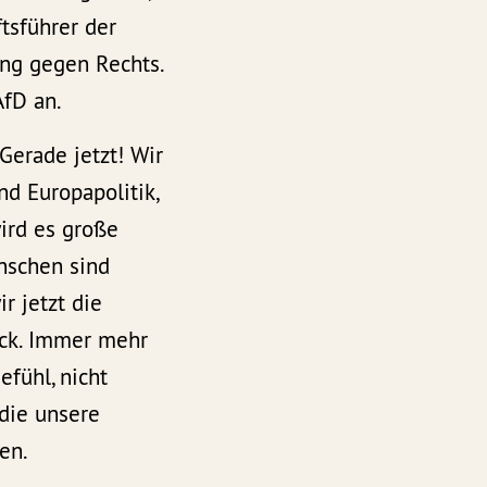
tsführer der
ung gegen Rechts.
fD an.
 Gerade jetzt! Wir
d Europapolitik,
wird es große
nschen sind
r jetzt die
uck. Immer mehr
fühl, nicht
 die unsere
en.