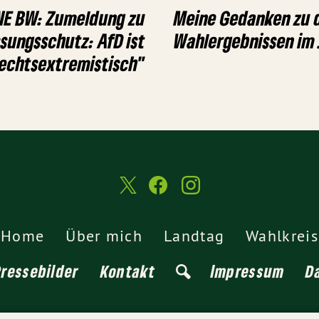
NE BW: Zumeldung zu
Meine Gedanken zu 
sungsschutz: AfD ist
Wahlergebnissen im 
rechtsextremistisch"
Home
Über mich
Landtag
Wahlkreis
Pressebilder
Kontakt
Impressum
D