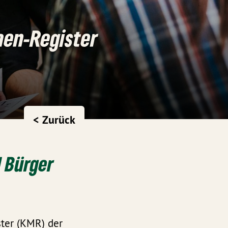
en-Register
< Zurück
d Bürger
ster (KMR) der