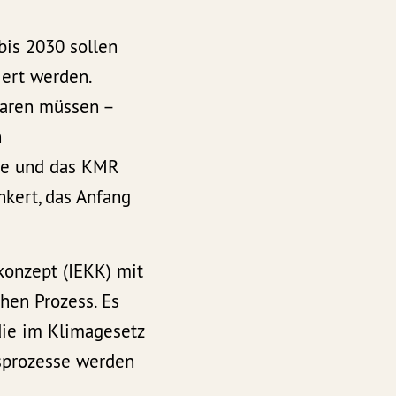
bis 2030 sollen
ert werden.
paren müssen –
n
ele und das KMR
kert, das Anfang
konzept (IEKK) mit
hen Prozess. Es
 die im Klimagesetz
sprozesse werden