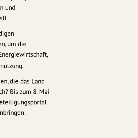
en und
ll.
ndigen
n, um die
nergiewirtschaft,
dnutzung.
en, die das Land
ch? Bis zum 8. Mai
teiligungsportal
nbringen: