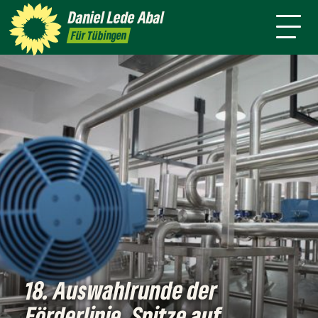
mich
Daniel
Lede Abal
Presse
Pressebilder
Kontakt
Für Tübingen
18. Auswahlrunde der
Förderlinie ‚Spitze auf