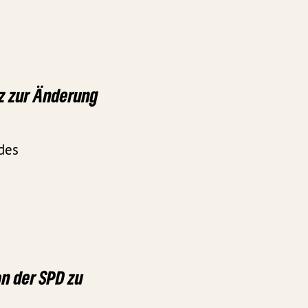
tz zur Änderung
des
on der SPD zu